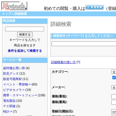
初めての閲覧・購入は
（登
トップ
»
詳細検索
商品検索
詳細検索
検索条件 (キーワード) を入力してください
1
キーワードを入力して
商品を探せます
条件を追加して検索する
サービス一覧
詳細検索の使い方
[?]
超特価お買い得
(4)
カテゴリー:
防災グッズ
(12)
販促可能商材
(11)
イベント・季節物->
(60)
メーカー:
ビデオカメラ->
(19)
携帯・スマートフォン->
(108)
価格(最低):
電化製品
(10)
価格(最高):
ＰＣ関連
(1)
登録日(開始日):
時計->
(7)