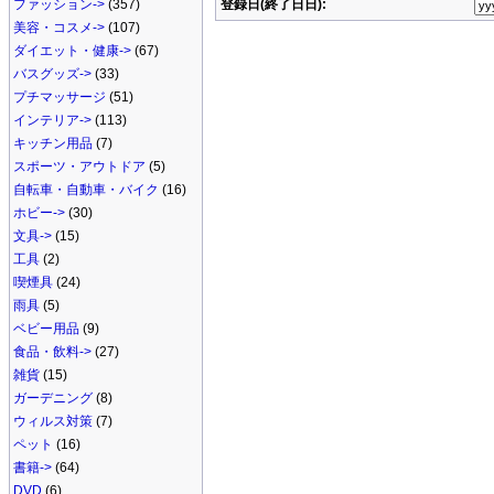
ファッション->
(357)
登録日(終了日日):
美容・コスメ->
(107)
ダイエット・健康->
(67)
バスグッズ->
(33)
プチマッサージ
(51)
インテリア->
(113)
キッチン用品
(7)
スポーツ・アウトドア
(5)
自転車・自動車・バイク
(16)
ホビー->
(30)
文具->
(15)
工具
(2)
喫煙具
(24)
雨具
(5)
ベビー用品
(9)
食品・飲料->
(27)
雑貨
(15)
ガーデニング
(8)
ウィルス対策
(7)
ペット
(16)
書籍->
(64)
DVD
(6)