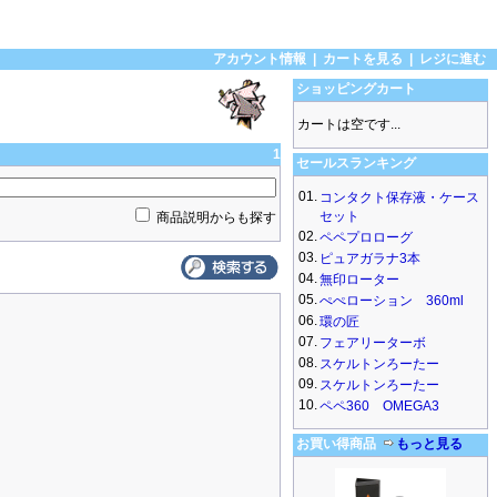
アカウント情報
|
カートを見る
|
レジに進む
ショッピングカート
カートは空です...
1
セールスランキング
01.
コンタクト保存液・ケース
セット
商品説明からも探す
02.
ペペプロローグ
03.
ピュアガラナ3本
04.
無印ローター
05.
ぺぺローション 360ml
06.
環の匠
07.
フェアリーターボ
08.
スケルトンろーたー
09.
スケルトンろーたー
10.
ペペ360 OMEGA3
お買い得商品
もっと見る