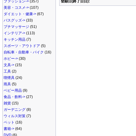
ファッション->
(357)
登録日(終了日日):
美容・コスメ->
(107)
ダイエット・健康->
(67)
バスグッズ->
(33)
プチマッサージ
(51)
インテリア->
(113)
キッチン用品
(7)
スポーツ・アウトドア
(5)
自転車・自動車・バイク
(16)
ホビー->
(30)
文具->
(15)
工具
(2)
喫煙具
(24)
雨具
(5)
ベビー用品
(9)
食品・飲料->
(27)
雑貨
(15)
ガーデニング
(8)
ウィルス対策
(7)
ペット
(16)
書籍->
(64)
DVD
(6)