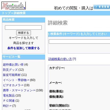
初めての閲覧・購入は
トップ
»
詳細検索
商品検索
詳細検索
検索条件 (キーワード) を入力してください
1
キーワードを入力して
商品を探せます
条件を追加して検索する
サービス一覧
詳細検索の使い方
[?]
超特価お買い得
(4)
カテゴリー:
防災グッズ
(12)
販促可能商材
(11)
イベント・季節物->
(60)
メーカー:
ビデオカメラ->
(19)
携帯・スマートフォン->
(108)
価格(最低):
電化製品
(10)
価格(最高):
ＰＣ関連
(1)
登録日(開始日):
時計->
(7)