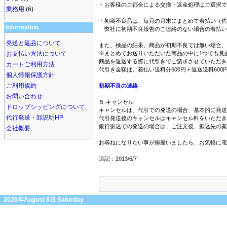
・お客様のご都合による交換・返金処理はご選択で
業務用
(6)
・初期不良品は、毎月の月末にまとめて着払い（佐
Information
弊社に初期不良報告のご連絡のない場合の着払い
発送と返品について
また、検品の結果、商品が初期不良では無い場合、
お支払い方法について
※まとめてお送りいただいた商品の中に1つでも良
商品を返送する際に代引きでご請求させていただき
カートご利用方法
代引き金額は、着払い送料分600円＋返送送料60
個人情報保護方針
ご利用規約
初期不良の連絡
お問い合わせ
５.キャンセル
ドロップシッピングについて
キャンセルは、代引での発送の場合、基本的に発送
代行発送・卸説明HP
代引発送後のキャンセルはキャンセル料をいただき
銀行振込での発送の場合は、ご注文後、振込先の案
会社概要
お尋ねになりたい事が御座いましたら、お気軽に電
追記：2013/6/7
2026年August 8日 Saturday