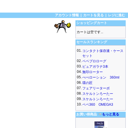
アカウント情報
|
カートを見る
|
レジに進む
ショッピングカート
カートは空です...
セールスランキング
01.
コンタクト保存液・ケース
セット
02.
ペペプロローグ
03.
ピュアガラナ3本
04.
無印ローター
05.
ぺぺローション 360ml
06.
環の匠
07.
フェアリーターボ
08.
スケルトンろーたー
09.
スケルトンろーたー
10.
ペペ360 OMEGA3
お買い得商品
もっと見る