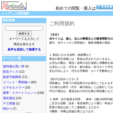
初めての閲覧・購入は
トップ
»
ご利用規約
商品検索
ご利用規約
【重要】
キーワードを入力して
当サイトは、個人、法人の事業主との業者間取引の
後日、当サイトのご利用者が、最終消費者の場合、
商品を探せます
条件を追加して検索する
１.商品にかかる送料・諸経費など
サービス一覧
商品の表示金額には、税金は含まれておりません。
お支払の際は、商品＋送料の合計金額に消費税を加
超特価お買い得
(4)
お支払いには、代引き・銀行振込・佐川カード代引
支払方法により、代引き手数料・カード手数料など
防災グッズ
(12)
販促可能商材
(11)
【必ずお読みください】
イベント・季節物->
(60)
領収書は、対面での現金取引のみ発行しております
その他のお取引（代引・銀行振込）には発行してお
ビデオカメラ->
(19)
代引の場合は、運送会社の代引伝票が領収書になり
携帯・スマートフォン->
(108)
電化製品
(10)
２.送料：佐川急便を利用 基本・1個口600円(税
ＰＣ関連
(1)
ご注文の品数・品名・発送場所により個口・料金が
変更の場合は追ってご連絡差し上げます。
時計->
(7)
※離島・沖縄は別途計算になります。