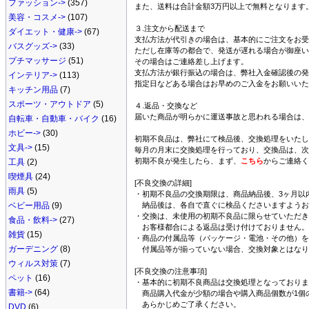
ファッション->
(357)
また、送料は合計金額3万円以上で無料となります
美容・コスメ->
(107)
３.注文から配送まで
ダイエット・健康->
(67)
支払方法が代引きの場合は、基本的にご注文をお受
バスグッズ->
(33)
ただし在庫等の都合で、発送が遅れる場合が御座い
プチマッサージ
(51)
その場合はご連絡差し上げます。
支払方法が銀行振込の場合は、弊社入金確認後の発
インテリア->
(113)
指定日などある場合はお早めのご入金をお願いいた
キッチン用品
(7)
スポーツ・アウトドア
(5)
４.返品・交換など
届いた商品が明らかに運送事故と思われる場合は、
自転車・自動車・バイク
(16)
ホビー->
(30)
初期不良品は、弊社にて検品後、交換処理をいたし
文具->
(15)
毎月の月末に交換処理を行っており、交換品は、次
初期不良が発生したら、まず、
こちら
からご連絡く
工具
(2)
喫煙具
(24)
[不良交換の詳細]
雨具
(5)
・初期不良品の交換期限は、商品納品後、3ヶ月以
ベビー用品
(9)
納品後は、各自で直ぐに検品くださいますようお
・交換は、未使用の初期不良品に限らせていただき
食品・飲料->
(27)
お客様都合による返品は受け付けておりません。
雑貨
(15)
・商品の付属品等（パッケージ・電池・その他）を
ガーデニング
(8)
付属品等が揃っていない場合、交換対象とはなり
ウィルス対策
(7)
[不良交換の注意事項]
ペット
(16)
・基本的に初期不良商品は交換処理となっておりま
書籍->
(64)
商品購入代金が少額の場合や購入商品個数が1個
あらかじめご了承ください。
DVD
(6)