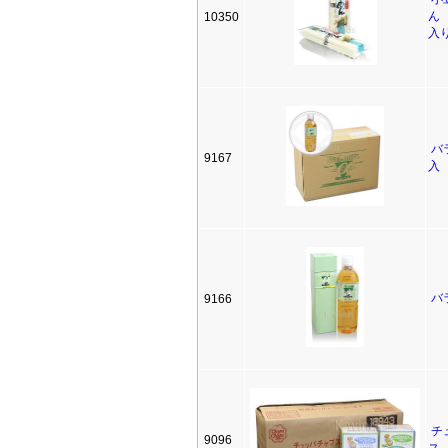
ん 
10350
入り
バ
9167
入
バ
9166
チ
9096