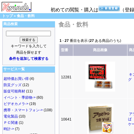
初めての閲覧・購入は
（登
トップ
»
食品・飲料
食品・飲料
商品検索
1
-
27
番目を表示 (
27
ある商品のうち)
キーワードを入力して
型番
商品画像
商
商品を探せます
条件を追加して検索する
サービス一覧
キ
12281
超特価お買い得
(4)
グ
防災グッズ
(12)
販促可能商材
(11)
イベント・季節物->
(60)
ビデオカメラ->
(19)
携帯・スマートフォン->
(108)
ア
電化製品
(10)
ば
10641
ＰＣ関連
(1)
ケ
時計->
(7)