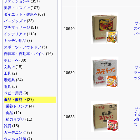
ファッション->
(357)
美容・コスメ->
(107)
ダイエット・健康->
(67)
バスグッズ->
(33)
サ
プチマッサージ
(51)
ス
10640
パ
インテリア->
(113)
キッチン用品
(7)
スポーツ・アウトドア
(5)
自転車・自動車・バイク
(16)
ホビー->
(30)
文具->
(15)
サ
ラ
10639
工具
(2)
ッ
喫煙具
(24)
雨具
(5)
ベビー用品
(9)
食品・飲料
->
(27)
栄養ドリンク
(4)
サ
食品
(12)
辛
10638
精力サプリ
(11)
5
ス
雑貨
(15)
ガーデニング
(8)
ウィルス対策
(7)