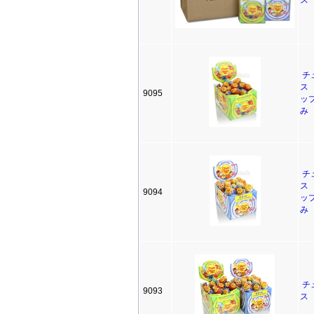
ス
チ
ス
9095
ッ
み
チ
ス
9094
ッ
み
チ
9093
ス