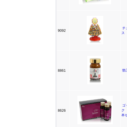
チ
9092
ス
勃
8861
ゴ
ク
8626
本