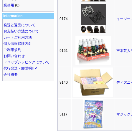
業務用
(6)
Information
9174
イージー
発送と返品について
お支払い方法について
カートご利用方法
個人情報保護方針
ご利用規約
9151
吉本芸人
お問い合わせ
ドロップシッピングについて
代行発送・卸説明HP
会社概要
9140
ディズニ
5117
マジック