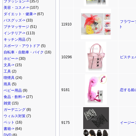
ファッション->
(357)
美容・コスメ->
(107)
ダイエット・健康->
(67)
バスグッズ->
(33)
フラワー
11910
プチマッサージ
(51)
ト
インテリア->
(113)
キッチン用品
(7)
スポーツ・アウトドア
(5)
自転車・自動車・バイク
(16)
10296
ビスチェ
ホビー->
(30)
文具->
(15)
工具
(2)
喫煙具
(24)
雨具
(5)
9181
恋する姫の
ベビー用品
(9)
食品・飲料->
(27)
雑貨
(15)
ガーデニング
(8)
ウィルス対策
(7)
ペット
(16)
9175
イージー
書籍->
(64)
DVD
(6)