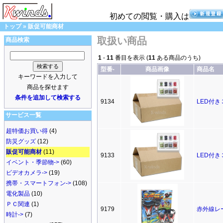
初めての閲覧・購入は
トップ
»
販促可能商材
取扱い商品
商品検索
1
-
11
番目を表示 (
11
ある商品のうち)
型番-
商品画像
商品名
キーワードを入力して
商品を探せます
条件を追加して検索する
9134
LED付き
サービス一覧
超特価お買い得
(4)
防災グッズ
(12)
販促可能商材
(11)
9133
LED付
イベント・季節物->
(60)
ビデオカメラ->
(19)
携帯・スマートフォン->
(108)
電化製品
(10)
ＰＣ関連
(1)
9179
赤外線レ
時計->
(7)