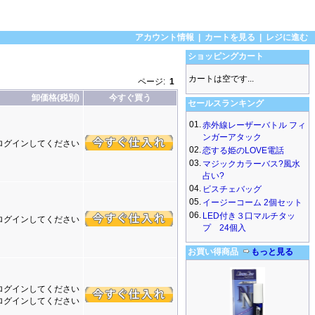
アカウント情報
|
カートを見る
|
レジに進む
ショッピングカート
カートは空です...
ページ:
1
卸価格(税別)
今すぐ買う
セールスランキング
01.
赤外線レーザーバトル フィ
ンガーアタック
ログインしてください
02.
恋する姫のLOVE電話
03.
マジックカラーバス?風水
占い?
04.
ビスチェバッグ
05.
イージーコーム 2個セット
06.
LED付き３口マルチタッ
ログインしてください
プ 24個入
お買い得商品
もっと見る
ログインしてください
ログインしてください