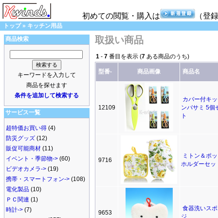
初めての閲覧・購入は
（登
トップ
»
キッチン用品
取扱い商品
商品検索
1
-
7
番目を表示 (
7
ある商品のうち)
型番-
商品画像
商品名
キーワードを入力して
商品を探せます
条件を追加して検索する
カバー付キッ
12109
ンバサミ 5個
サービス一覧
ト
超特価お買い得
(4)
防災グッズ
(12)
販促可能商材
(11)
ミトン＆ポッ
イベント・季節物->
(60)
9716
ホルダーセッ
ビデオカメラ->
(19)
携帯・スマートフォン->
(108)
電化製品
(10)
ＰＣ関連
(1)
食器洗いスポ
時計->
(7)
9653
ジ