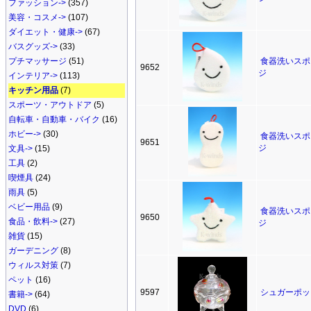
ファッション->
(357)
美容・コスメ->
(107)
ダイエット・健康->
(67)
バスグッズ->
(33)
プチマッサージ
(51)
食器洗いスポ
9652
ジ
インテリア->
(113)
キッチン用品
(7)
スポーツ・アウトドア
(5)
自転車・自動車・バイク
(16)
ホビー->
(30)
食器洗いスポ
9651
ジ
文具->
(15)
工具
(2)
喫煙具
(24)
雨具
(5)
ベビー用品
(9)
食器洗いスポ
9650
食品・飲料->
(27)
ジ
雑貨
(15)
ガーデニング
(8)
ウィルス対策
(7)
ペット
(16)
9597
シュガーポッ
書籍->
(64)
DVD
(6)