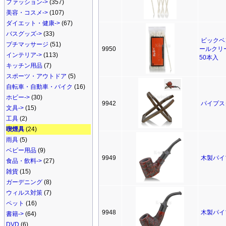
ファッション->
(357)
美容・コスメ->
(107)
ダイエット・健康->
(67)
バスグッズ->
(33)
ビックベ
プチマッサージ
(51)
9950
ールク
インテリア->
(113)
50本入
キッチン用品
(7)
スポーツ・アウトドア
(5)
自転車・自動車・バイク
(16)
ホビー->
(30)
9942
パイプス
文具->
(15)
工具
(2)
喫煙具
(24)
雨具
(5)
ベビー用品
(9)
9949
木製パイ
食品・飲料->
(27)
雑貨
(15)
ガーデニング
(8)
ウィルス対策
(7)
ペット
(16)
9948
木製パイ
書籍->
(64)
DVD
(6)