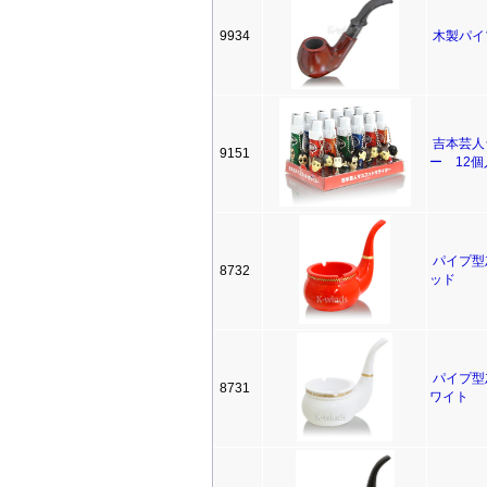
9934
木製パイ
吉本芸人
9151
ー 12個
パイプ型
8732
ッド
パイプ型
8731
ワイト