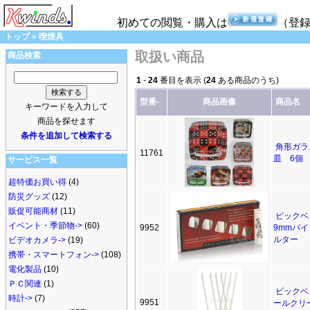
初めての閲覧・購入は
（登
トップ
»
喫煙具
取扱い商品
商品検索
1
-
24
番目を表示 (
24
ある商品のうち)
型番-
商品画像
商品名
キーワードを入力して
商品を探せます
条件を追加して検索する
角形ガラ
11761
皿 6個
サービス一覧
超特価お買い得
(4)
防災グッズ
(12)
販促可能商材
(11)
ビック
イベント・季節物->
(60)
9952
9mmパ
ルター
ビデオカメラ->
(19)
携帯・スマートフォン->
(108)
電化製品
(10)
ＰＣ関連
(1)
ビックベ
時計->
(7)
9951
ールク