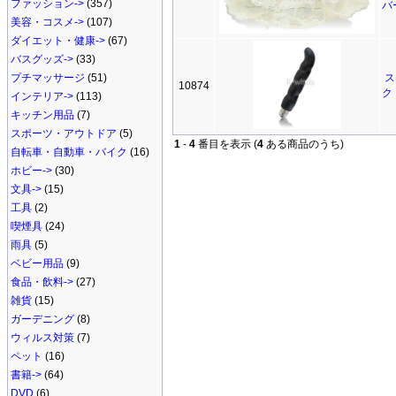
ファッション->
(357)
バ
美容・コスメ->
(107)
ダイエット・健康->
(67)
バスグッズ->
(33)
プチマッサージ
(51)
ス
10874
ク
インテリア->
(113)
キッチン用品
(7)
スポーツ・アウトドア
(5)
1
-
4
番目を表示 (
4
ある商品のうち)
自転車・自動車・バイク
(16)
ホビー->
(30)
文具->
(15)
工具
(2)
喫煙具
(24)
雨具
(5)
ベビー用品
(9)
食品・飲料->
(27)
雑貨
(15)
ガーデニング
(8)
ウィルス対策
(7)
ペット
(16)
書籍->
(64)
DVD
(6)