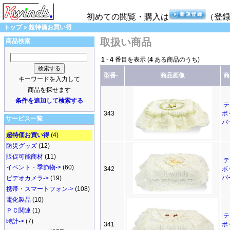
初めての閲覧・購入は
（登
トップ
»
超特価お買い得
取扱い商品
商品検索
1
-
4
番目を表示 (
4
ある商品のうち)
型番-
商品画像
商
キーワードを入力して
商品を探せます
条件を追加して検索する
テ
343
ボ
サービス一覧
バ
超特価お買い得
(4)
防災グッズ
(12)
販促可能商材
(11)
テ
イベント・季節物->
(60)
342
ボ
バ
ビデオカメラ->
(19)
携帯・スマートフォン->
(108)
電化製品
(10)
ＰＣ関連
(1)
テ
時計->
(7)
341
ボ