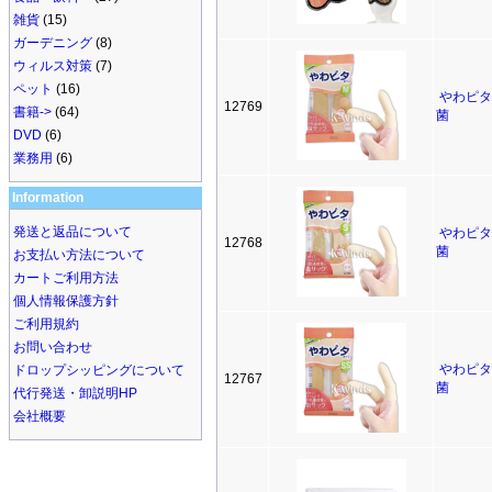
雑貨
(15)
ガーデニング
(8)
ウィルス対策
(7)
ペット
(16)
やわピタ
12769
書籍->
(64)
菌
DVD
(6)
業務用
(6)
Information
発送と返品について
やわピタ
12768
菌
お支払い方法について
カートご利用方法
個人情報保護方針
ご利用規約
お問い合わせ
やわピタ
ドロップシッピングについて
12767
菌
代行発送・卸説明HP
会社概要