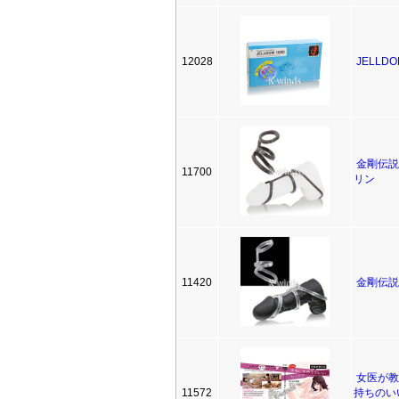
12028
JELLDO
金剛伝説
11700
リン
11420
金剛伝説
女医が教
11572
持ちの