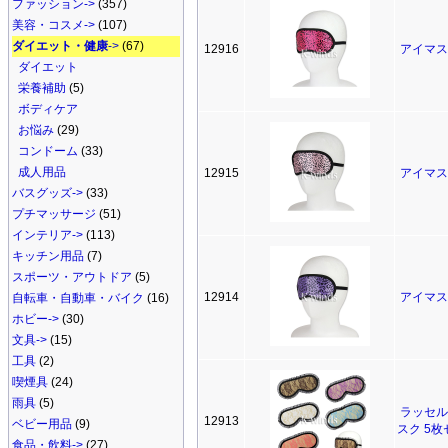
ファッション->
(357)
美容・コスメ->
(107)
ダイエット・健康
->
(67)
12916
アイマスク
ダイエット
栄養補助
(5)
ボディケア
お悩み
(29)
コンドーム
(33)
成人用品
12915
アイマスク
バスグッズ->
(33)
プチマッサージ
(51)
インテリア->
(113)
キッチン用品
(7)
スポーツ・アウトドア
(5)
12914
アイマスク
自転車・自動車・バイク
(16)
ホビー->
(30)
文具->
(15)
工具
(2)
喫煙具
(24)
雨具
(5)
ラッセル
12913
ベビー用品
(9)
スク 5
食品・飲料->
(27)