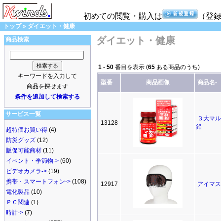
初めての閲覧・購入は
（登
トップ
»
ダイエット・健康
ダイエット・健康
商品検索
1
-
50
番目を表示 (
65
ある商品のうち)
キーワードを入力して
型番
商品画像
商品名-
商品を探せます
条件を追加して検索する
サービス一覧
３大マルチ
13128
鉛
超特価お買い得
(4)
防災グッズ
(12)
販促可能商材
(11)
イベント・季節物->
(60)
ビデオカメラ->
(19)
携帯・スマートフォン->
(108)
12917
アイマスク
電化製品
(10)
ＰＣ関連
(1)
時計->
(7)