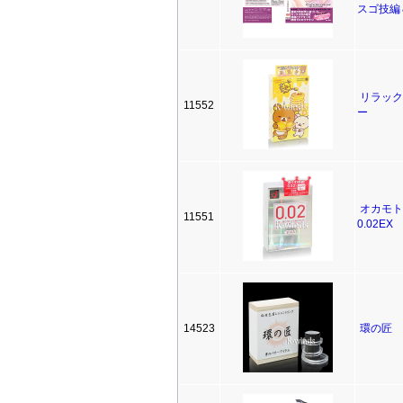
スゴ技編
リラック
11552
ー
オカモト
11551
0.02E
14523
環の匠