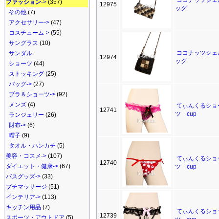
ココナッツシェ
ファッション
->
(357)
12975
ッグ
その他
(7)
アクセサリー->
(47)
コスチューム->
(55)
サングラス
(10)
ココナッツシェ
サンダル
12974
ッグ
ショーツ
(44)
ストッキング
(25)
バッグ->
(27)
ブラ＆ショーツ->
(92)
メンズ
(4)
てぃんくるショ
12741
ツ cup
ランジェリー
(26)
財布->
(6)
帽子
(9)
タオル・ハンカチ
(5)
美容・コスメ->
(107)
てぃんくるショ
12740
ダイエット・健康->
(67)
ツ cup
バスグッズ->
(33)
プチマッサージ
(51)
インテリア->
(113)
キッチン用品
(7)
てぃんくるショ
12739
スポーツ・アウトドア
(5)