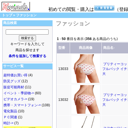
初めての閲覧・購入は
（登
トップ
»
ファッション
ファッション
商品検索
1
-
50
番目を表示 (
356
ある商品のうち)
キーワードを入力して
型番
商品画像
商品名-
商品を探せます
条件を追加して検索する
プリティーコッ
サービス一覧
13033
フルバック イチ
大
超特価お買い得
(4)
防災グッズ
(12)
販促可能商材
(11)
イベント・季節物->
(60)
プリティーコッ
ビデオカメラ->
(19)
13032
フルバック イチ
大
携帯・スマートフォン->
(108)
電化製品
(10)
ＰＣ関連
(1)
時計->
(7)