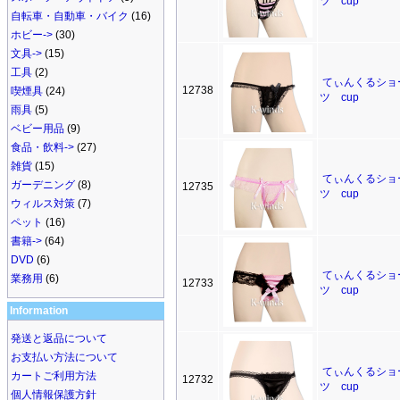
ツ cup
自転車・自動車・バイク
(16)
ホビー->
(30)
文具->
(15)
工具
(2)
てぃんくるショ
12738
喫煙具
(24)
ツ cup
雨具
(5)
ベビー用品
(9)
食品・飲料->
(27)
雑貨
(15)
てぃんくるショ
ガーデニング
(8)
12735
ツ cup
ウィルス対策
(7)
ペット
(16)
書籍->
(64)
DVD
(6)
てぃんくるショ
業務用
(6)
12733
ツ cup
Information
発送と返品について
お支払い方法について
てぃんくるショ
カートご利用方法
12732
ツ cup
個人情報保護方針