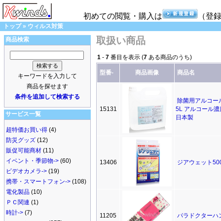
初めての閲覧・購入は
（登
トップ
»
ウィルス対策
取扱い商品
商品検索
1
-
7
番目を表示 (
7
ある商品のうち)
型番-
商品画像
商品名
キーワードを入力して
商品を探せます
条件を追加して検索する
除菌用アルコー
15131
5L アルコール濃
サービス一覧
日本製
超特価お買い得
(4)
防災グッズ
(12)
販促可能商材
(11)
イベント・季節物->
(60)
13406
ジアウェット50
ビデオカメラ->
(19)
携帯・スマートフォン->
(108)
電化製品
(10)
ＰＣ関連
(1)
時計->
(7)
11205
パラドクターハ