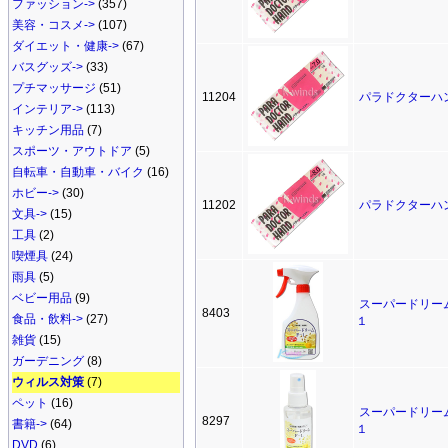
ファッション->
(357)
美容・コスメ->
(107)
ダイエット・健康->
(67)
バスグッズ->
(33)
プチマッサージ
(51)
11204
パラドクターハ
インテリア->
(113)
キッチン用品
(7)
スポーツ・アウトドア
(5)
自転車・自動車・バイク
(16)
ホビー->
(30)
11202
パラドクターハ
文具->
(15)
工具
(2)
喫煙具
(24)
雨具
(5)
ベビー用品
(9)
スーパードリー
8403
食品・飲料->
(27)
１
雑貨
(15)
ガーデニング
(8)
ウィルス対策
(7)
ペット
(16)
スーパードリー
8297
書籍->
(64)
１
DVD
(6)