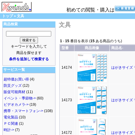
初めての閲覧・購入は
トップ
»
文具
文具
商品検索
1
-
15
番目を表示 (
15
ある商品のうち)
キーワードを入力して
型番
商品画像
商品名-
商品を探せます
条件を追加して検索する
14174
はがきサイズ 
サービス一覧
超特価お買い得
(4)
防災グッズ
(12)
販促可能商材
(11)
イベント・季節物->
(60)
14173
はがきサイズ 
ビデオカメラ->
(19)
携帯・スマートフォン->
(108)
電化製品
(10)
ＰＣ関連
(1)
時計->
(7)
14172
はがきサイズ 