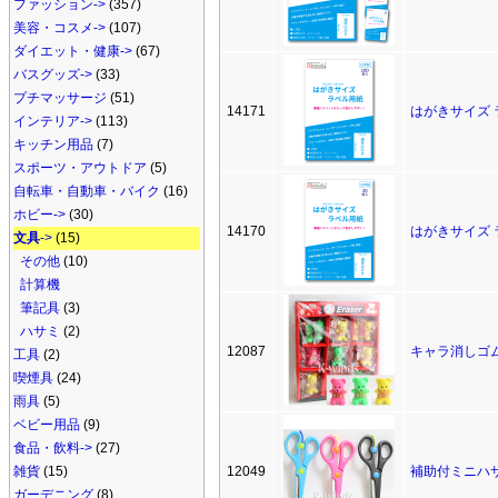
ファッション->
(357)
美容・コスメ->
(107)
ダイエット・健康->
(67)
バスグッズ->
(33)
プチマッサージ
(51)
14171
はがきサイズ 
インテリア->
(113)
キッチン用品
(7)
スポーツ・アウトドア
(5)
自転車・自動車・バイク
(16)
ホビー->
(30)
14170
はがきサイズ 
文具
->
(15)
その他
(10)
計算機
筆記具
(3)
ハサミ
(2)
12087
キャラ消しゴム
工具
(2)
喫煙具
(24)
雨具
(5)
ベビー用品
(9)
食品・飲料->
(27)
雑貨
(15)
12049
補助付ミニハサ
ガーデニング
(8)