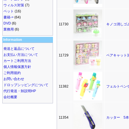
ウィルス対策
(7)
ペット
(16)
書籍->
(64)
DVD
(6)
11730
キノコ消しゴム
業務用
(6)
Information
発送と返品について
お支払い方法について
11729
ペアキャット消
カートご利用方法
個人情報保護方針
ご利用規約
お問い合わせ
ドロップシッピングについて
11382
フェルトペン
代行発送・卸説明HP
会社概要
11354
カッター 5本