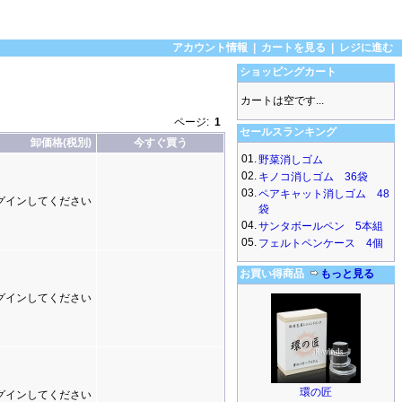
アカウント情報
|
カートを見る
|
レジに進む
ショッピングカート
カートは空です...
ページ:
1
セールスランキング
卸価格(税別)
今すぐ買う
01.
野菜消しゴム
02.
キノコ消しゴム 36袋
03.
ペアキャット消しゴム 48
グインしてください
袋
04.
サンタボールペン 5本組
05.
フェルトペンケース 4個
お買い得商品
もっと見る
グインしてください
環の匠
グインしてください