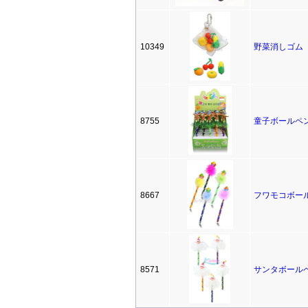
10349
野菜消しゴム
8755
童子ボールペン
8667
フワモコボー
8571
サンタボール