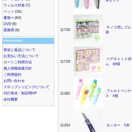
本セット
ウィルス対策
(7)
ペット
(16)
書籍->
(64)
DVD
(6)
キノコ消しゴム
11730
業務用
(6)
袋
Information
発送と返品について
お支払い方法について
ペアキャット消
11729
カートご利用方法
ム 48袋
個人情報保護方針
ご利用規約
お問い合わせ
ドロップシッピングについて
フェルトペンケ
代行発送・卸説明HP
11382
ス 4個
会社概要
11354
カッター 5本