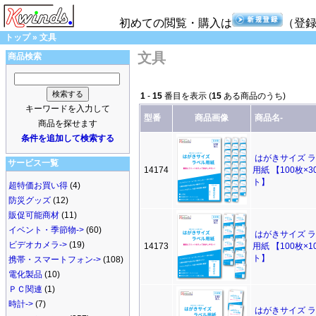
初めての閲覧・購入は
（登
トップ
»
文具
文具
商品検索
1
-
15
番目を表示 (
15
ある商品のうち)
キーワードを入力して
型番
商品画像
商品名-
商品を探せます
条件を追加して検索する
はがきサイズ 
サービス一覧
14174
用紙 【100枚×3
ト】
超特価お買い得
(4)
防災グッズ
(12)
販促可能商材
(11)
イベント・季節物->
(60)
はがきサイズ 
ビデオカメラ->
(19)
14173
用紙 【100枚×1
ト】
携帯・スマートフォン->
(108)
電化製品
(10)
ＰＣ関連
(1)
時計->
(7)
はがきサイズ 