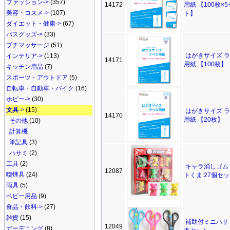
ファッション->
(357)
14172
用紙 【100枚×
美容・コスメ->
(107)
ト】
ダイエット・健康->
(67)
バスグッズ->
(33)
プチマッサージ
(51)
はがきサイズ 
インテリア->
(113)
14171
用紙 【100枚】
キッチン用品
(7)
スポーツ・アウトドア
(5)
自転車・自動車・バイク
(16)
ホビー->
(30)
文具
->
(15)
はがきサイズ 
14170
用紙 【20枚】
その他
(10)
計算機
筆記具
(3)
ハサミ
(2)
工具
(2)
キャラ消しゴム
12087
喫煙具
(24)
トくま 27個セ
雨具
(5)
ベビー用品
(9)
食品・飲料->
(27)
雑貨
(15)
補助付ミニハサミ
12049
ガーデニング
(8)