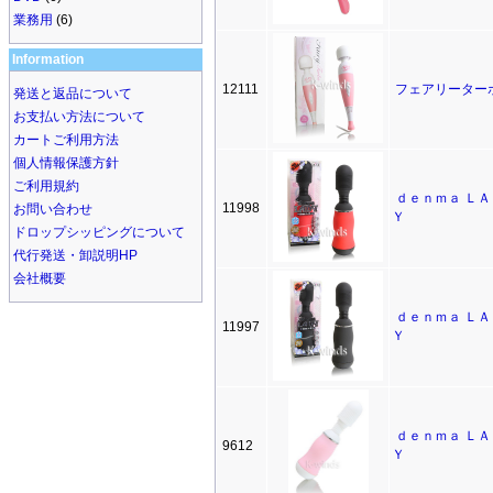
業務用
(6)
Information
12111
フェアリーター
発送と返品について
お支払い方法について
カートご利用方法
個人情報保護方針
ご利用規約
ｄｅｎｍａ ＬＡ
11998
お問い合わせ
Ｙ
ドロップシッピングについて
代行発送・卸説明HP
会社概要
ｄｅｎｍａ ＬＡ
11997
Ｙ
ｄｅｎｍａ ＬＡ
9612
Ｙ