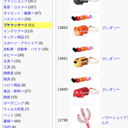
ファッション->
(357)
美容・コスメ->
(107)
ダイエット・健康->
(67)
バスグッズ->
(33)
プチマッサージ
(51)
13662
びぃずぅー
インテリア->
(113)
キッチン用品
(7)
スポーツ・アウトドア
(5)
自転車・自動車・バイク
(16)
ホビー->
(30)
13661
びぃずぅー
文具->
(15)
工具
(2)
喫煙具
(24)
雨具
(5)
ベビー用品
(9)
13660
びぃずぅー
食品・飲料->
(27)
雑貨
(15)
ガーデニング
(8)
ウィルス対策
(7)
ペット
(16)
パワーシェイプ
12796
書籍->
(64)
ムズ
DVD
(6)