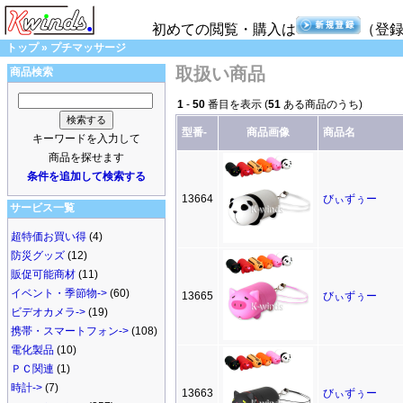
初めての閲覧・購入は
（登
トップ
»
プチマッサージ
取扱い商品
商品検索
1
-
50
番目を表示 (
51
ある商品のうち)
型番-
商品画像
商品名
キーワードを入力して
商品を探せます
条件を追加して検索する
13664
びぃずぅー
サービス一覧
超特価お買い得
(4)
防災グッズ
(12)
販促可能商材
(11)
イベント・季節物->
(60)
13665
びぃずぅー
ビデオカメラ->
(19)
携帯・スマートフォン->
(108)
電化製品
(10)
ＰＣ関連
(1)
時計->
(7)
13663
びぃずぅー