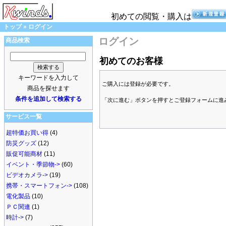
初めての閲覧・購入は
トップ
»
ログイン
ログイン
商品検索
初めてのお客様
キーワードを入力して
ご購入には登録が必要です。
商品を探せます
条件を追加して検索する
「次に進む」ボタンを押すとご登録フォームに進
サービス一覧
超特価お買い得
(4)
防災グッズ
(12)
販促可能商材
(11)
イベント・季節物->
(60)
ビデオカメラ->
(19)
携帯・スマートフォン->
(108)
電化製品
(10)
ＰＣ関連
(1)
時計->
(7)