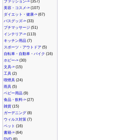
ファッション->
(357)
美容・コスメ->
(107)
ダイエット・健康->
(67)
バスグッズ->
(33)
プチマッサージ
(51)
インテリア->
(113)
キッチン用品
(7)
スポーツ・アウトドア
(5)
自転車・自動車・バイク
(16)
ホビー->
(30)
文具->
(15)
工具
(2)
喫煙具
(24)
雨具
(5)
ベビー用品
(9)
食品・飲料->
(27)
雑貨
(15)
ガーデニング
(8)
ウィルス対策
(7)
ペット
(16)
書籍->
(64)
DVD
(6)