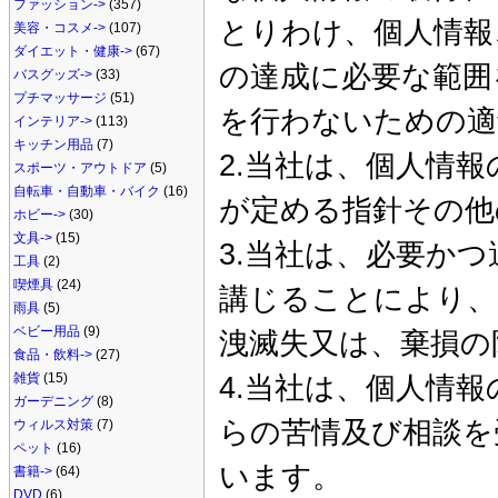
ファッション->
(357)
とりわけ、個人情報
美容・コスメ->
(107)
ダイエット・健康->
(67)
の達成に必要な範囲
バスグッズ->
(33)
プチマッサージ
(51)
を行わないための適
インテリア->
(113)
キッチン用品
(7)
2.当社は、個人情
スポーツ・アウトドア
(5)
自転車・自動車・バイク
(16)
が定める指針その他
ホビー->
(30)
文具->
(15)
3.当社は、必要か
工具
(2)
喫煙具
(24)
講じることにより、
雨具
(5)
ベビー用品
(9)
洩滅失又は、棄損の
食品・飲料->
(27)
雑貨
(15)
4.当社は、個人情
ガーデニング
(8)
らの苦情及び相談を
ウィルス対策
(7)
ペット
(16)
います。
書籍->
(64)
DVD
(6)