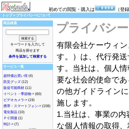
初めての閲覧・購入は
（登
トップ
»
プライバシーについて
商品検索
プライバシー
有限会社ケーウィン
キーワードを入力して
商品を探せます
す。）は、代行発送
条件を追加して検索する
す。当社は、個人情
サービス一覧
超特価お買い得
(4)
要な社会的使命であ
防災グッズ
(12)
販促可能商材
(11)
の他ガイドラインに
イベント・季節物->
(60)
ビデオカメラ->
(19)
施します。
携帯・スマートフォン->
(108)
電化製品
(10)
1.当社は、事業の
ＰＣ関連
(1)
な個人情報の取得、
時計->
(7)