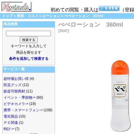
初めての閲覧・購入は
（登
トップ
»
美容・コスメ
»
ローション
»
ぺぺローション 360ml
ぺぺローション 360ml
商品検索
[3047]
キーワードを入力して
商品を探せます
条件を追加して検索する
サービス一覧
超特価お買い得
(4)
防災グッズ
(12)
販促可能商材
(11)
イベント・季節物->
(60)
ビデオカメラ->
(19)
携帯・スマートフォン->
(108)
電化製品
(10)
ＰＣ関連
(1)
時計->
(7)