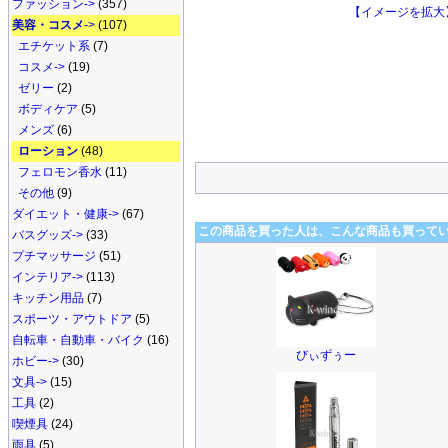
ファッション->
(357)
【イメージを拡大
美容・コスメ
->
(107)
エチケット系
(7)
コスメ->
(19)
ゼリー
(2)
ボディケア
(5)
メンズ
(6)
ローション
(48)
フェロモン香水
(11)
その他
(9)
ダイエット・健康->
(67)
この商品を買った人は、こんな商品も買って
バスグッズ->
(33)
プチマッサージ
(51)
インテリア->
(113)
キッチン用品
(7)
スポーツ・アウトドア
(5)
自転車・自動車・バイク
(16)
びぃずぅー
ホビー->
(30)
文具->
(15)
工具
(2)
喫煙具
(24)
雨具
(5)