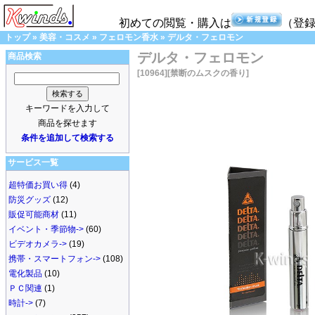
初めての閲覧・購入は
（登
トップ
»
美容・コスメ
»
フェロモン香水
»
デルタ・フェロモン
デルタ・フェロモン
商品検索
[10964]
[禁断のムスクの香り]
キーワードを入力して
商品を探せます
条件を追加して検索する
サービス一覧
超特価お買い得
(4)
防災グッズ
(12)
販促可能商材
(11)
イベント・季節物->
(60)
ビデオカメラ->
(19)
携帯・スマートフォン->
(108)
電化製品
(10)
ＰＣ関連
(1)
時計->
(7)