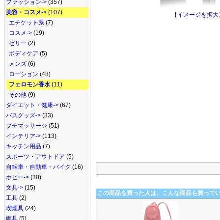
ファッション->
(357)
美容・コスメ
->
(107)
【イメージを拡大
エチケット系
(7)
コスメ->
(19)
ゼリー
(2)
ボディケア
(5)
メンズ
(6)
ローション
(48)
フェロモン香水
(11)
その他
(9)
ダイエット・健康->
(67)
バスグッズ->
(33)
プチマッサージ
(51)
インテリア->
(113)
キッチン用品
(7)
スポーツ・アウトドア
(5)
自転車・自動車・バイク
(16)
ホビー->
(30)
文具->
(15)
この商品を買った人は、こんな商品も買って
工具
(2)
喫煙具
(24)
雨具
(5)