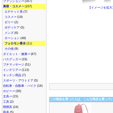
ファッション->
(357)
美容・コスメ
->
(107)
【イメージを拡大
エチケット系
(7)
コスメ->
(19)
ゼリー
(2)
ボディケア
(5)
メンズ
(6)
ローション
(48)
フェロモン香水
(11)
その他
(9)
ダイエット・健康->
(67)
バスグッズ->
(33)
プチマッサージ
(51)
インテリア->
(113)
キッチン用品
(7)
スポーツ・アウトドア
(5)
自転車・自動車・バイク
(16)
ホビー->
(30)
文具->
(15)
この商品を買った人は、こんな商品も買って
工具
(2)
喫煙具
(24)
雨具
(5)