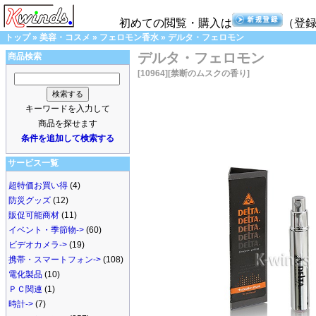
初めての閲覧・購入は
（登
トップ
»
美容・コスメ
»
フェロモン香水
»
デルタ・フェロモン
デルタ・フェロモン
商品検索
[10964]
[禁断のムスクの香り]
キーワードを入力して
商品を探せます
条件を追加して検索する
サービス一覧
超特価お買い得
(4)
防災グッズ
(12)
販促可能商材
(11)
イベント・季節物->
(60)
ビデオカメラ->
(19)
携帯・スマートフォン->
(108)
電化製品
(10)
ＰＣ関連
(1)
時計->
(7)