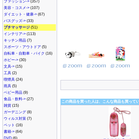
ファッション->
(357)
美容・コスメ->
(107)
ダイエット・健康->
(67)
バスグッズ->
(33)
プチマッサージ
(51)
インテリア->
(113)
キッチン用品
(7)
スポーツ・アウトドア
(5)
自転車・自動車・バイク
(16)
ホビー->
(30)
文具->
(15)
工具
(2)
喫煙具
(24)
雨具
(5)
ベビー用品
(9)
食品・飲料->
(27)
この商品を買った人は、こんな商品も買って
雑貨
(15)
ガーデニング
(8)
ウィルス対策
(7)
ペット
(16)
書籍->
(64)
DVD
(6)