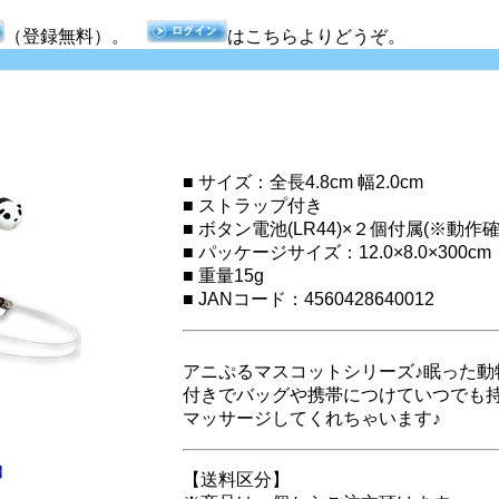
（登録無料）。
はこちらよりどうぞ。
■ サイズ：全長4.8cm 幅2.0cm
■ ストラップ付き
■ ボタン電池(LR44)×２個付属(※動作
■ パッケージサイズ：12.0×8.0×300cm
■ 重量15g
■ JANコード：4560428640012
アニぷるマスコットシリーズ♪眠った
付きでバッグや携帯につけていつでも
マッサージしてくれちゃいます♪
】
【送料区分】