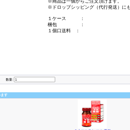
※商品は一個からご注文頂けます。
※ドロップシッピング（代行発送）に
１ケース ：
梱包 ：
１個口送料 ：
数量:
います