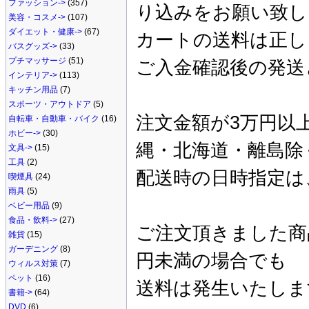
ファッション->
(357)
り込みをお願い致し
美容・コスメ->
(107)
ダイエット・健康->
(67)
カートの送料は正し
バスグッズ->
(33)
プチマッサージ
(51)
ご入金確認後の発送
インテリア->
(113)
キッチン用品
(7)
スポーツ・アウトドア
(5)
注文金額が3万円以
自転車・自動車・バイク
(16)
ホビー->
(30)
縄・北海道・離島除
文具->
(15)
工具
(2)
配送時の日時指定は
喫煙具
(24)
雨具
(5)
ベビー用品
(9)
食品・飲料->
(27)
ご注文頂きました商
雑貨
(15)
ガーデニング
(8)
円未満の場合でも
ウィルス対策
(7)
ペット
(16)
送料は発生いたしま
書籍->
(64)
DVD
(6)