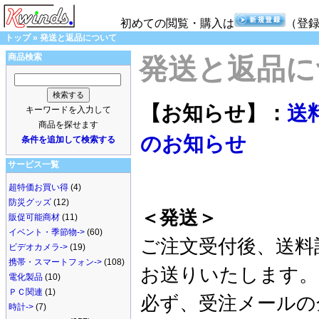
初めての閲覧・購入は
（登
トップ
»
発送と返品について
商品検索
発送と返品に
【お知らせ】：
送
キーワードを入力して
商品を探せます
のお知らせ
条件を追加して検索する
サービス一覧
超特価お買い得
(4)
防災グッズ
(12)
＜発送＞
販促可能商材
(11)
イベント・季節物->
(60)
ご注文受付後、送料
ビデオカメラ->
(19)
携帯・スマートフォン->
(108)
お送りいたします。
電化製品
(10)
ＰＣ関連
(1)
必ず、受注メールの
時計->
(7)