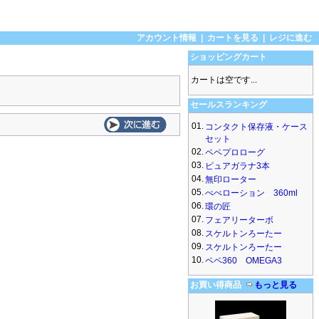
アカウント情報
|
カートを見る
|
レジに進む
ショッピングカート
カートは空です...
セールスランキング
01.
コンタクト保存液・ケース
セット
02.
ペペプロローグ
03.
ピュアガラナ3本
04.
無印ローター
05.
ぺぺローション 360ml
06.
環の匠
07.
フェアリーターボ
08.
スケルトンろーたー
09.
スケルトンろーたー
10.
ペペ360 OMEGA3
お買い得商品
もっと見る