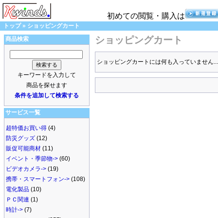
初めての閲覧・購入は
トップ
»
ショッピングカート
ショッピングカート
商品検索
ショッピングカートには何も入っていません...
キーワードを入力して
商品を探せます
条件を追加して検索する
サービス一覧
超特価お買い得
(4)
防災グッズ
(12)
販促可能商材
(11)
イベント・季節物->
(60)
ビデオカメラ->
(19)
携帯・スマートフォン->
(108)
電化製品
(10)
ＰＣ関連
(1)
時計->
(7)