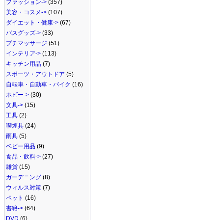
ファッション->
(357)
美容・コスメ->
(107)
ダイエット・健康->
(67)
バスグッズ->
(33)
プチマッサージ
(51)
インテリア->
(113)
キッチン用品
(7)
スポーツ・アウトドア
(5)
自転車・自動車・バイク
(16)
ホビー->
(30)
文具->
(15)
工具
(2)
喫煙具
(24)
雨具
(5)
ベビー用品
(9)
食品・飲料->
(27)
雑貨
(15)
ガーデニング
(8)
ウィルス対策
(7)
ペット
(16)
書籍->
(64)
DVD
(6)