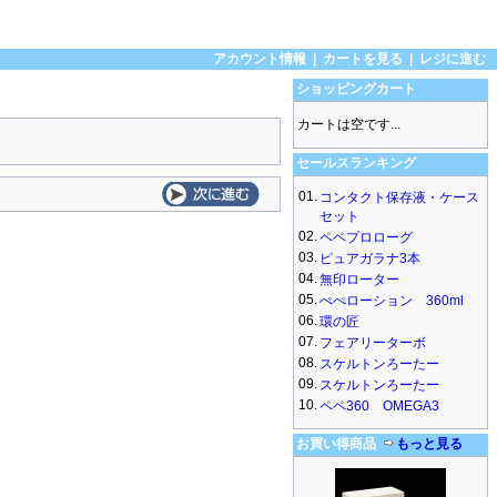
アカウント情報
|
カートを見る
|
レジに進む
ショッピングカート
カートは空です...
セールスランキング
01.
コンタクト保存液・ケース
セット
02.
ペペプロローグ
03.
ピュアガラナ3本
04.
無印ローター
05.
ぺぺローション 360ml
06.
環の匠
07.
フェアリーターボ
08.
スケルトンろーたー
09.
スケルトンろーたー
10.
ペペ360 OMEGA3
お買い得商品
もっと見る