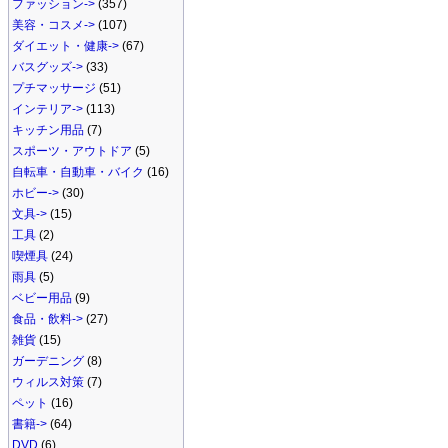
ファッション->
(357)
美容・コスメ->
(107)
ダイエット・健康->
(67)
バスグッズ->
(33)
プチマッサージ
(51)
インテリア->
(113)
キッチン用品
(7)
スポーツ・アウトドア
(5)
自転車・自動車・バイク
(16)
ホビー->
(30)
文具->
(15)
工具
(2)
喫煙具
(24)
雨具
(5)
ベビー用品
(9)
食品・飲料->
(27)
雑貨
(15)
ガーデニング
(8)
ウィルス対策
(7)
ペット
(16)
書籍->
(64)
DVD
(6)