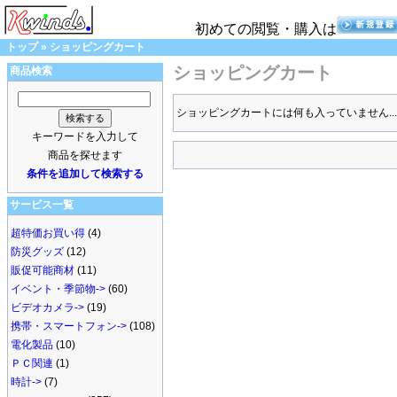
初めての閲覧・購入は
トップ
»
ショッピングカート
ショッピングカート
商品検索
ショッピングカートには何も入っていません...
キーワードを入力して
商品を探せます
条件を追加して検索する
サービス一覧
超特価お買い得
(4)
防災グッズ
(12)
販促可能商材
(11)
イベント・季節物->
(60)
ビデオカメラ->
(19)
携帯・スマートフォン->
(108)
電化製品
(10)
ＰＣ関連
(1)
時計->
(7)