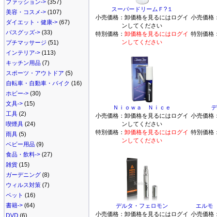
ファッション->
(357)
スーパードリームＦ?１
美容・コスメ->
(107)
小売価格：
卸価格を見るにはログイ
小売価格
ダイエット・健康->
(67)
ンしてください
バスグッズ->
(33)
特別価格：
卸価格を見るにはログイ
特別価格
ンしてください
プチマッサージ
(51)
インテリア->
(113)
キッチン用品
(7)
スポーツ・アウトドア
(5)
自転車・自動車・バイク
(16)
ホビー->
(30)
文具->
(15)
Ｎｉｏｗａ Ｎｉｃｅ
デ
工具
(2)
小売価格：
卸価格を見るにはログイ
小売価格
喫煙具
(24)
ンしてください
特別価格：
卸価格を見るにはログイ
特別価格
雨具
(5)
ンしてください
ベビー用品
(9)
食品・飲料->
(27)
雑貨
(15)
ガーデニング
(8)
ウィルス対策
(7)
ペット
(16)
書籍->
(64)
デルタ・フェロモン
エルモ 
小売価格：
卸価格を見るにはログイ
小売価格
DVD
(6)